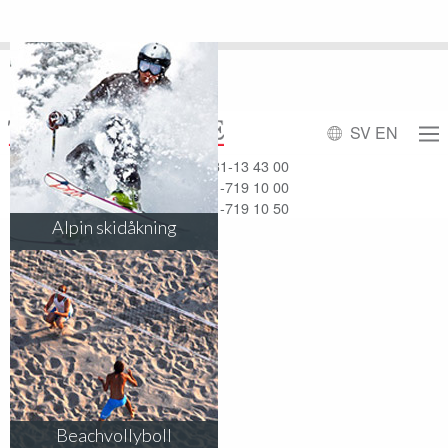
SV
EN
Affärsresor
031-13 43 00
Möten & Event
031-719 10 00
Mässresor
031-719 10 50
Alpin skidåkning
Beachvollyboll