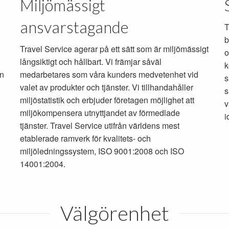
Miljömässigt
ansvarstagande
T
b
Travel Service agerar på ett sätt som är miljömässigt
o
långsiktigt och hållbart. Vi främjar såväl
k
an
medarbetares som våra kunders medvetenhet vid
s
valet av produkter och tjänster. Vi tillhandahåller
s
miljöstatistik och erbjuder företagen möjlighet att
v
miljökompensera utnyttjandet av förmedlade
i
tjänster. Travel Service utifrån världens mest
etablerade ramverk för kvalitets- och
miljöledningssystem, ISO 9001:2008 och ISO
14001:2004.
Välgörenhet