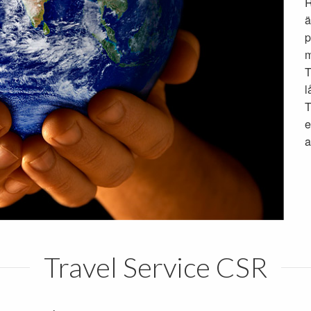
R
ä
p
m
T
l
T
e
a
Travel Service CSR